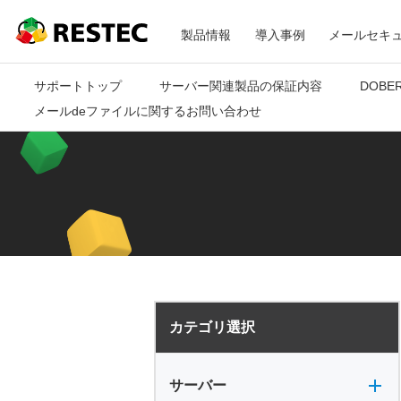
メ
RESTEC
製品情報
導入事例
メールセキ
ニ
サポートトップ
サーバー関連製品の保証内容
DOBE
メールdeファイルに関するお問い合わせ
ュ
ー
カテゴリ選択
サーバー全般
電源
バックアップ
VPN
共有フォルダ
サーバー