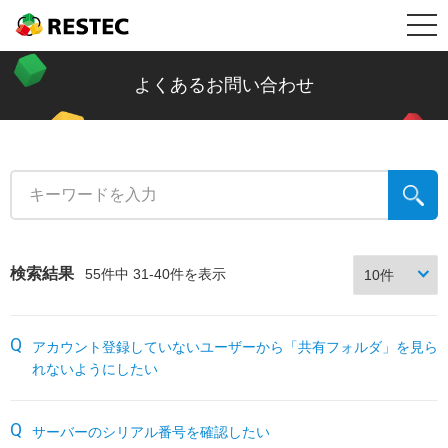
メ
RESTEC
製品情報
ニ
リステック製品の特長
導入事例
よくあるお問い合わせ
ュ
Restec Security System DX
導入事例トップ
メールセキュリティ情報コラム
ー
Restec Security System
建設業
新着記事一覧
サポート
Restec Storage RS500R
税理士事務所
ファイル転送
サポートトップ
企業情報
検索結果
55件中 31-40件を表示
Restec Storage RS520R
バイク販売業
ビジネスメールの基礎知識
サーバー関連製品の保証内容
販売店募集
アカウント登録していないユーザーから「共有フォルダ」を見ら
DOBERMAN SYSTEM
介護福祉
企業の情報漏えい対策
DOBERMAN SYSTEM保証内容
れないようにしたい
リステックサポート付きPC
リモート保守について
よくあるお問い合わせ
サーバーのシリアル番号を確認したい