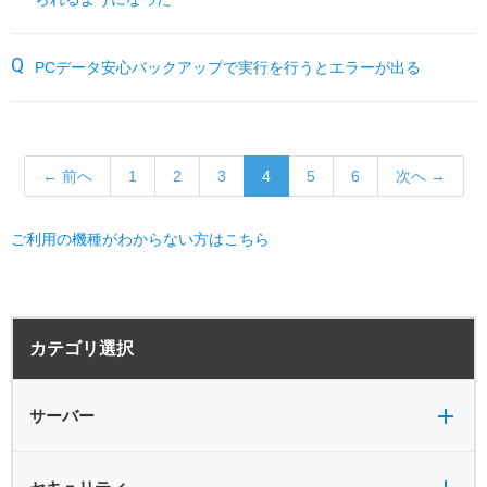
PCデータ安心バックアップで実行を行うとエラーが出る
← 前へ
1
2
3
4
5
6
次へ →
ご利用の機種がわからない方はこちら
サーバー全般
電源
カテゴリ選択
バックアップ
VPN
共有フォルダ
サーバー
セキュリティ全般