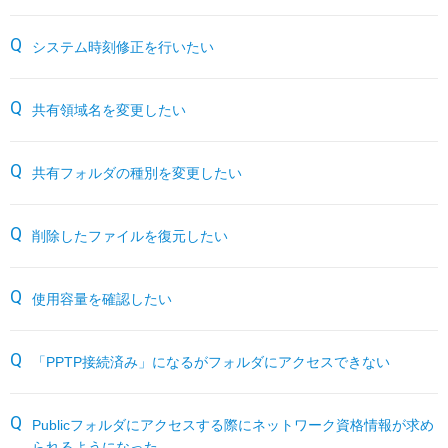
サーバー機能一覧
RESTEC遠隔サポートご利用方法・免責事項
パートナーサイト
システム時刻修正を行いたい
各種オプション
よくあるお問い合わせ
共有領域名を変更したい
月額サービス
販売終了製品
共有フォルダの種別を変更したい
削除したファイルを復元したい
使用容量を確認したい
「PPTP接続済み」になるがフォルダにアクセスできない
Publicフォルダにアクセスする際にネットワーク資格情報が求め
られるようになった