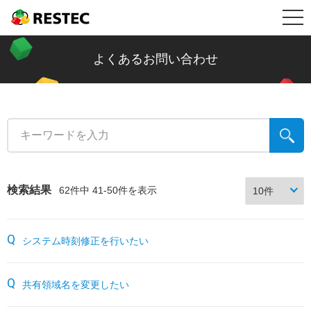
メ
RESTEC
製品情報
ニ
リステック製品の特長
導入事例
よくあるお問い合わせ
ュ
Restec Security System DX
導入事例トップ
メールセキュリティ情報コラム
ー
Restec Security System
建設業
新着記事一覧
サポート
Restec Storage RS500R
税理士事務所
ファイル転送
サポートトップ
企業情報
検索結果
62件中 41-50件を表示
Restec Storage RS520R
バイク販売業
ビジネスメールの基礎知識
サーバー関連製品の保証内容
販売店募集
システム時刻修正を行いたい
DOBERMAN SYSTEM
介護福祉
企業の情報漏えい対策
DOBERMAN SYSTEM保証内容
リステックサポート付きPC
リモート保守について
共有領域名を変更したい
よくあるお問い合わせ