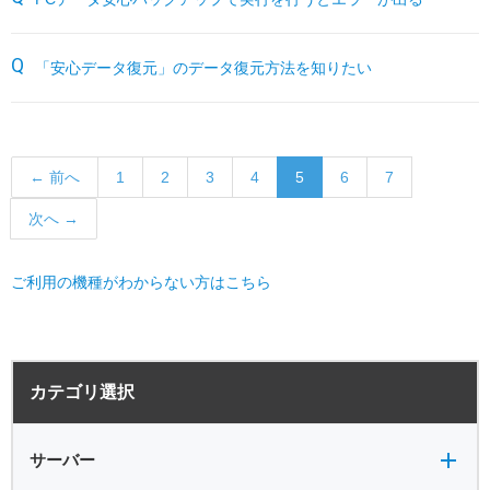
「安心データ復元」のデータ復元方法を知りたい
← 前へ
1
2
3
4
5
6
7
次へ →
ご利用の機種がわからない方はこちら
サーバー全般
電源
カテゴリ選択
バックアップ
VPN
共有フォルダ
サーバー