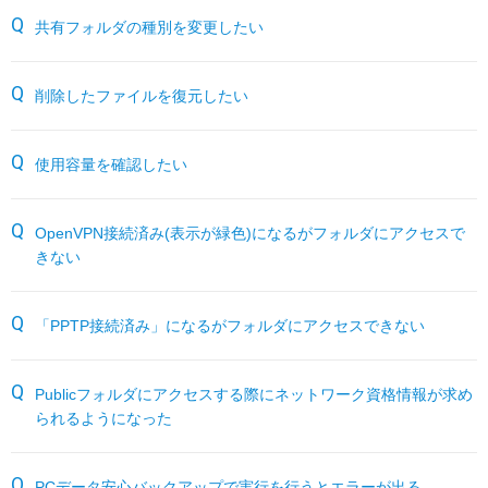
サーバー機能一覧
RESTEC遠隔サポートご利用方法・免責事項
パートナーサイト
共有フォルダの種別を変更したい
各種オプション
よくあるお問い合わせ
削除したファイルを復元したい
月額サービス
使用容量を確認したい
販売終了製品
OpenVPN接続済み(表示が緑色)になるがフォルダにアクセスで
きない
「PPTP接続済み」になるがフォルダにアクセスできない
Publicフォルダにアクセスする際にネットワーク資格情報が求め
られるようになった
PCデータ安心バックアップで実行を行うとエラーが出る