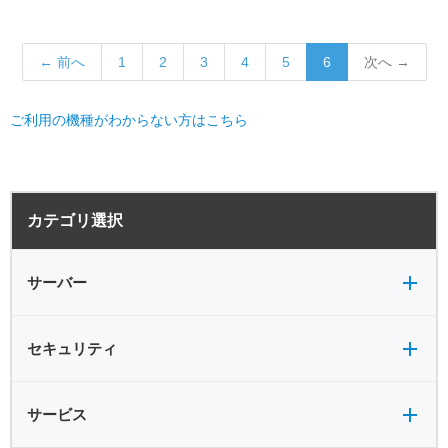
サーバー機能一覧
RESTEC遠隔サポートご利用方法・免責事項
パートナーサイト
← 前へ
1
2
3
4
5
6
次へ →
各種オプション
よくあるお問い合わせ
月額サービス
ご利用の機種がわからない方はこちら
販売終了製品
サーバー全般
電源
カテゴリ選択
バックアップ
VPN
共有フォルダ
サーバー
セキュリティ全般
セキュリティ
サービス全般
サービス