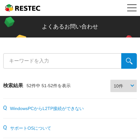
メ
RESTEC
製品情報
ニ
リステック製品の特長
導入事例
よくあるお問い合わせ
ュ
Restec Security System DX
導入事例トップ
メールセキュリティ情報コラム
ー
Restec Security System
建設業
新着記事一覧
サポート
Restec Storage RS500R
税理士事務所
ファイル転送
サポートトップ
企業情報
検索結果
52件中 51-52件を表示
Restec Storage RS520R
バイク販売業
ビジネスメールの基礎知識
サーバー関連製品の保証内容
販売店募集
WindowsPCからL2TP接続ができない
DOBERMAN SYSTEM
介護福祉
企業の情報漏えい対策
DOBERMAN SYSTEM保証内容
リステックサポート付きPC
リモート保守について
サポートOSについて
よくあるお問い合わせ