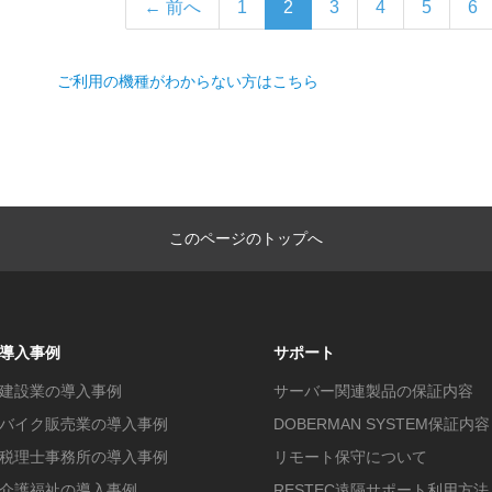
← 前へ
1
2
3
4
5
6
ご利用の機種がわからない方はこちら
このページのトップへ
導入事例
サポート
建設業の導入事例
サーバー関連製品の保証内容
バイク販売業の導入事例
DOBERMAN SYSTEM保証内容
税理士事務所の導入事例
リモート保守について
介護福祉の導入事例
RESTEC遠隔サポート利用方法