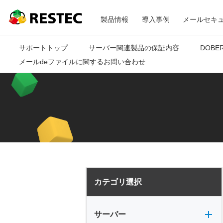
メ
RESTEC
製品情報
導入事例
メールセキ
ニ
サポートトップ
サーバー関連製品の保証内容
DOBE
メールdeファイルに関するお問い合わせ
ュ
ー
カテゴリ選択
サーバー全般
電源
バックアップ
VPN
共有フォルダ
サーバー