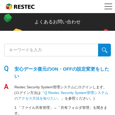
メ
製品情報
RESTEC
ニ
ュ
リステック製品の特長
導入事例
よくあるお問い合わせ
ー
Restec Security System DX
導入事例トップ
メールセキュリティ情報コラム
Restec Security System
建設業
新着記事一覧
サポート
Restec Storage RS500R
税理士事務所
ファイル転送
サポートトップ
企業情報
安心データ復元のON・OFFの設定変更をした
Restec Storage RS520R
バイク販売業
ビジネスメールの基礎知識
サーバー関連製品の保証内容
い
販売店募集
Restec Security System管理システムにログインします。
DOBERMAN SYSTEM
介護福祉
企業の情報漏えい対策
DOBERMAN SYSTEM保証内容
(ログイン方法は「
Q Restec Security System管理システム
のアクセス方法を知りたい。
」を参照ください。)
リステックサポート付きPC
リモート保守について
よくあるお問い合わせ
1.「ファイル共有管理」→「共有フォルダ管理」を開きま
す。