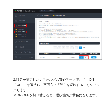
サーバー機能一覧
RESTEC遠隔サポートご利用方法・免責事項
パートナーサイト
各種オプション
よくあるお問い合わせ
月額サービス
販売終了製品
2.設定を変更したいフォルダの安心データ復元で「ON」・
「OFF」を選択し、画面右上「設定を反映する」をクリッ
クします。
※ON/OFFを切り替えると、選択箇所が黄色になります。