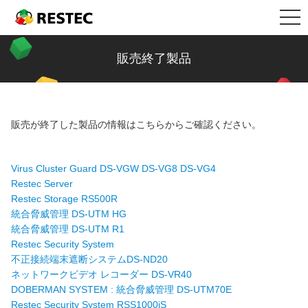
メ
製品情報
RESTEC
ニ
ュ
リステック製品の特長
導入事例
販売終了製品
ー
Restec Security System DX
導入事例トップ
メールセキュリティ情報コラム
販売が終了した製品の情報はこちらからご確認ください。
Restec Security System
建設業
新着記事一覧
サポート
Restec Storage RS500R
税理士事務所
ファイル転送
サポートトップ
企業情報
Virus Cluster Guard DS-VGW DS-VG8 DS-VG4
Restec Server
Restec Storage RS500R
Restec Storage RS520R
バイク販売業
ビジネスメールの基礎知識
サーバー関連製品の保証内容
販売店募集
統合脅威管理 DS-UTM HG
統合脅威管理 DS-UTM R1
DOBERMAN SYSTEM
介護福祉
企業の情報漏えい対策
DOBERMAN SYSTEM保証内容
Restec Security System
不正接続端末遮断システムDS-ND20
ネットワークビデオ レコーダー DS-VR40
リステックサポート付きPC
リモート保守について
よくあるお問い合わせ
DOBERMAN SYSTEM : 統合脅威管理 DS-UTM70E
Restec Security System RSS1000iS