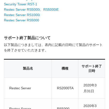
サーバー機能一覧
RESTEC遠隔サポートご利用方法・免責事項
Security Tower RST-1
パートナーサイト
Restec Server RS5000i、RS5000iE
Restec Server RS1000i
各種オプション
よくあるお問い合わせ
Restec Server RS5000
月額サービス
サポート終了製品について
販売終了製品
以下製品につきましては、表内に記載の日時にて製品のサポート
を終了させていただきます。
サポート終了
製品名
機種
日時
2020年3
Restec Server
RS2000TA
月31日
2020年3
Restec Server
RS5000