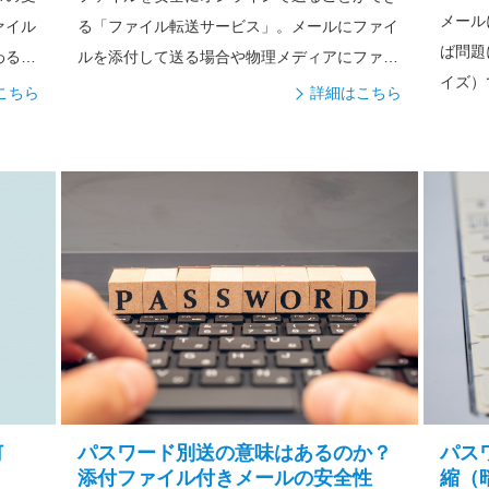
メール
ァイル
る「ファイル転送サービス」。メールにファイ
ば問題
わるデ
ルを添付して送る場合や物理メディアにファイ
イズ）
ルを...
こちら
詳細はこちら
って...
何
パスワード別送の意味はあるのか？
パス
添付ファイル付きメールの安全性
縮（