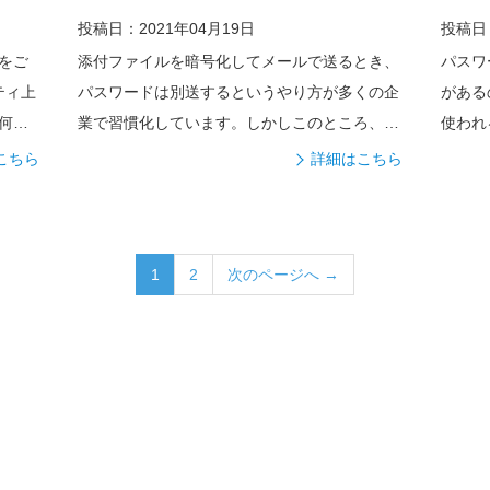
投稿日：2021年04月19日
投稿日：
をご
添付ファイルを暗号化してメールで送るとき、
パスワ
ティ上
パスワードは別送するというやり方が多くの企
がある
何
業で習慣化しています。しかしこのところ、こ
使われ
のや...
こちら
詳細はこちら
1
2
次のページへ →