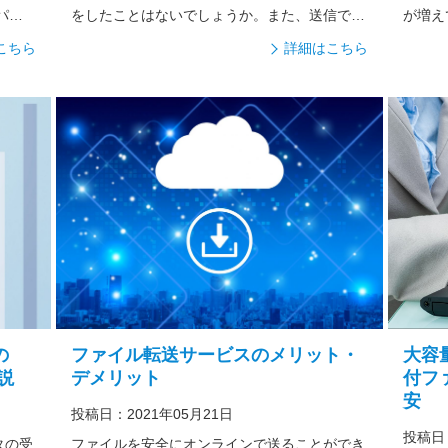
パス
をしたことはないでしょうか。また、送信でき
が増え
てい...
つい...
こちら
詳細はこちら
の
ファイル転送サービスのメリット・
大容
説
デメリット
付フ
安
投稿日：2021年05月21日
投稿日：
タの受
ファイルを安全にオンラインで送ることができ