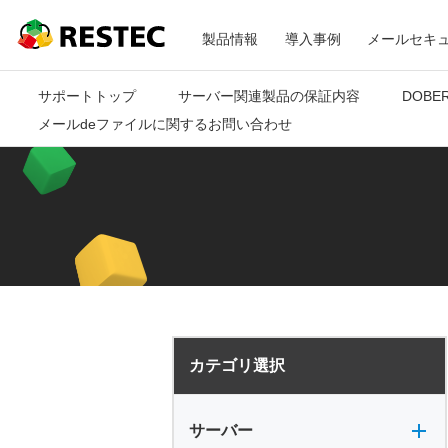
メ
RESTEC
製品情報
導入事例
メールセキ
ニ
サポートトップ
サーバー関連製品の保証内容
DOBE
メールdeファイルに関するお問い合わせ
ュ
ー
カテゴリ選択
サーバー全般
電源
バックアップ
VPN
共有フォルダ
サーバー