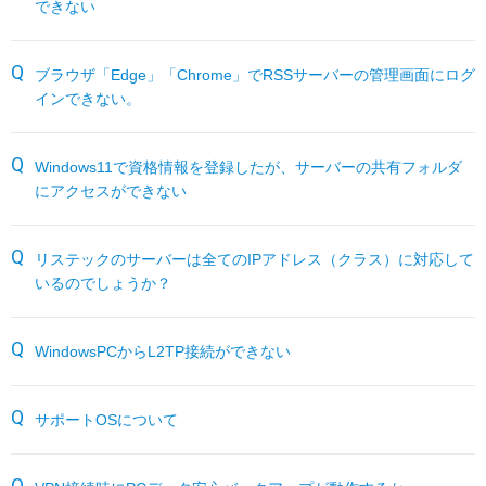
できない
サーバー機能一覧
RESTEC遠隔サポートご利用方法・免責事項
パートナーサイト
各種オプション
よくあるお問い合わせ
ブラウザ「Edge」「Chrome」でRSSサーバーの管理画面にログ
インできない。
月額サービス
Windows11で資格情報を登録したが、サーバーの共有フォルダ
販売終了製品
にアクセスができない
リステックのサーバーは全てのIPアドレス（クラス）に対応して
いるのでしょうか？
WindowsPCからL2TP接続ができない
サポートOSについて