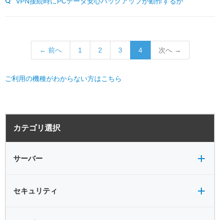
VPN接続時にPCデータ安心バックアップが動作するか
← 前へ
1
2
3
4
次へ →
ご利用の機種がわからない方はこちら
サーバー全般
電源
カテゴリ選択
バックアップ
VPN
共有フォルダ
サーバー
セキュリティ全般
セキュリティ
サービス全般