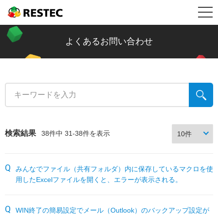
メ
RESTEC
製品情報
ニ
リステック製品の特長
導入事例
よくあるお問い合わせ
ュ
Restec Security System DX
導入事例トップ
メールセキュリティ情報コラム
ー
Restec Security System
建設業
新着記事一覧
サポート
Restec Storage RS500R
税理士事務所
ファイル転送
サポートトップ
企業情報
検索結果
38件中 31-38件を表示
Restec Storage RS520R
バイク販売業
ビジネスメールの基礎知識
サーバー関連製品の保証内容
販売店募集
みんなでファイル（共有フォルダ）内に保存しているマクロを使
DOBERMAN SYSTEM
介護福祉
企業の情報漏えい対策
DOBERMAN SYSTEM保証内容
用したExcelファイルを開くと、エラーが表示される。
リステックサポート付きPC
リモート保守について
よくあるお問い合わせ
WIN終了の簡易設定でメール（Outlook）のバックアップ設定が