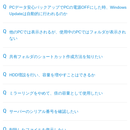
サーバー機能一覧
RESTEC遠隔サポートご利用方法・免責事項
パートナーサイト
PCデータ安心バックアップでPCの電源OFFにした時、Windows
Updateは自動的に行われるのか
各種オプション
よくあるお問い合わせ
他のPCでは表示されるが、使用中のPCではフォルダが表示され
月額サービス
ない
販売終了製品
共有フォルダのショートカット作成方法を知りたい
HDD増設を行い、容量を増やすことはできるか
ミラーリングをやめて、倍の容量として使用したい
サーバーのシリアル番号を確認したい
削除したファイルを復元したい