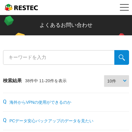
メ
RESTEC
製品情報
ニ
リステック製品の特長
導入事例
よくあるお問い合わせ
ュ
Restec Security System DX
導入事例トップ
メールセキュリティ情報コラム
ー
Restec Security System
建設業
新着記事一覧
サポート
Restec Storage RS500R
税理士事務所
ファイル転送
サポートトップ
企業情報
検索結果
38件中 11-20件を表示
Restec Storage RS520R
バイク販売業
ビジネスメールの基礎知識
サーバー関連製品の保証内容
販売店募集
海外からVPNの使用ができるのか
DOBERMAN SYSTEM
介護福祉
企業の情報漏えい対策
DOBERMAN SYSTEM保証内容
リステックサポート付きPC
リモート保守について
PCデータ安心バックアップのデータを見たい
よくあるお問い合わせ