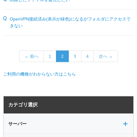
OpenVPN接続済み(表示が緑色)になるがフォルダにアクセスで
きない
← 前へ
1
2
3
4
次へ →
ご利用の機種がわからない方はこちら
サーバー全般
電源
カテゴリ選択
バックアップ
VPN
共有フォルダ
サーバー