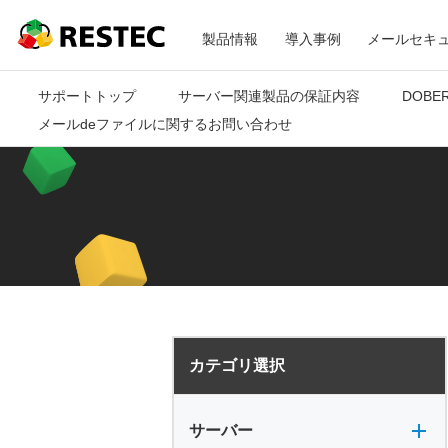
メ
RESTEC
製品情報
導入事例
メールセキ
ニ
サポートトップ
サーバー関連製品の保証内容
DOBE
メールdeファイルに関するお問い合わせ
ュ
ー
カテゴリ選択
サーバー全般
電源
バックアップ
VPN
共有フォルダ
サーバー