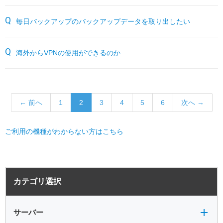
毎日バックアップのバックアップデータを取り出したい
海外からVPNの使用ができるのか
← 前へ
1
2
3
4
5
6
次へ →
ご利用の機種がわからない方はこちら
サーバー全般
電源
カテゴリ選択
バックアップ
VPN
共有フォルダ
サーバー