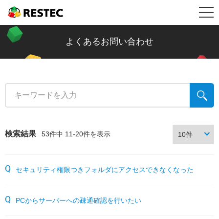
メ
RESTEC
製品情報
ニ
リステック製品の特長
導入事例
よくあるお問い合わせ
ュ
Restec Security System DX
導入事例トップ
メールセキュリティ情報コラム
ー
Restec Security System
建設業
新着記事一覧
サポート
Restec Storage RS500R
税理士事務所
ファイル転送
サポートトップ
企業情報
検索結果
53件中 11-20件を表示
Restec Storage RS520R
バイク販売業
ビジネスメールの基礎知識
サーバー関連製品の保証内容
販売店募集
セキュリティ権限つきフォルダにアクセスできなくなった
DOBERMAN SYSTEM
介護福祉
企業の情報漏えい対策
DOBERMAN SYSTEM保証内容
リステックサポート付きPC
リモート保守について
PCからサーバーへの疎通確認を行いたい
よくあるお問い合わせ