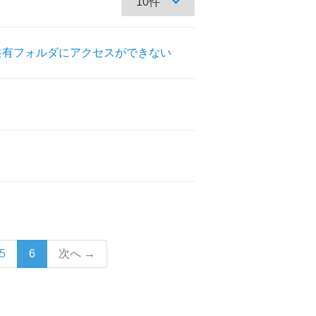
の共有フォルダにアクセスができない
5
6
次へ →