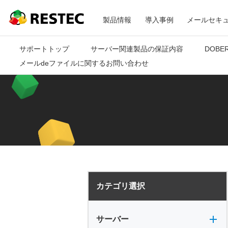
メ
RESTEC
製品情報
導入事例
メールセキ
ニ
サポートトップ
サーバー関連製品の保証内容
DOBE
メールdeファイルに関するお問い合わせ
ュ
ー
カテゴリ選択
サーバー全般
電源
バックアップ
VPN
共有フォルダ
サーバー