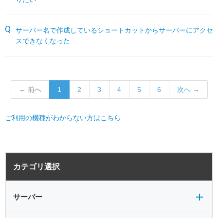
サーバー名で作成しているショートカットからサーバーにアクセ
スできなくなった
← 前へ
1
2
3
4
5
6
次へ →
ご利用の機種がわからない方はこちら
サーバー全般
電源
カテゴリ選択
バックアップ
VPN
共有フォルダ
サーバー