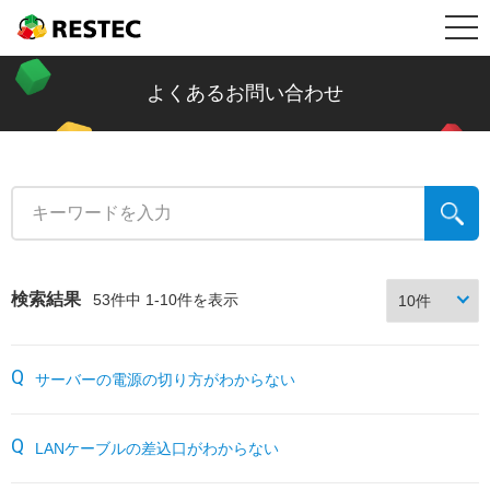
メ
RESTEC
製品情報
ニ
リステック製品の特長
導入事例
よくあるお問い合わせ
ュ
Restec Security System DX
導入事例トップ
メールセキュリティ情報コラム
ー
Restec Security System
建設業
新着記事一覧
サポート
Restec Storage RS500R
税理士事務所
ファイル転送
サポートトップ
企業情報
検索結果
53件中 1-10件を表示
Restec Storage RS520R
バイク販売業
ビジネスメールの基礎知識
サーバー関連製品の保証内容
販売店募集
サーバーの電源の切り方がわからない
DOBERMAN SYSTEM
介護福祉
企業の情報漏えい対策
DOBERMAN SYSTEM保証内容
リステックサポート付きPC
リモート保守について
LANケーブルの差込口がわからない
よくあるお問い合わせ