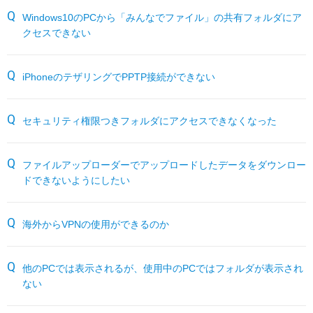
サーバー機能一覧
RESTEC遠隔サポートご利用方法・免責事項
パートナーサイト
Windows10のPCから「みんなでファイル」の共有フォルダにア
クセスできない
各種オプション
よくあるお問い合わせ
iPhoneのテザリングでPPTP接続ができない
月額サービス
販売終了製品
セキュリティ権限つきフォルダにアクセスできなくなった
ファイルアップローダーでアップロードしたデータをダウンロー
ドできないようにしたい
海外からVPNの使用ができるのか
他のPCでは表示されるが、使用中のPCではフォルダが表示され
ない