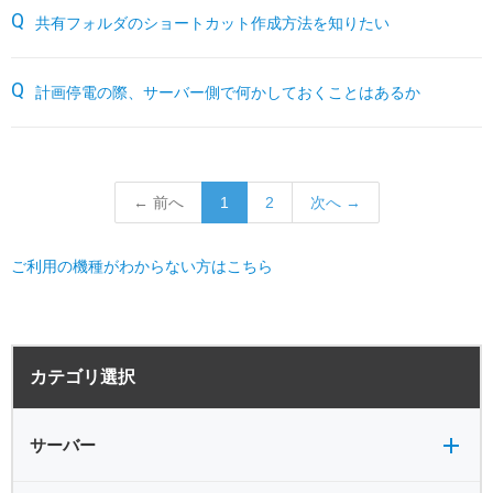
共有フォルダのショートカット作成方法を知りたい
計画停電の際、サーバー側で何かしておくことはあるか
← 前へ
1
2
次へ →
ご利用の機種がわからない方はこちら
サーバー全般
電源
カテゴリ選択
バックアップ
VPN
共有フォルダ
サーバー