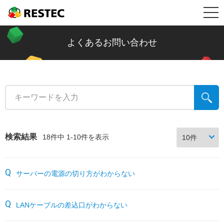
メ
RESTEC
製品情報
ニ
リステック製品の特長
導入事例
よくあるお問い合わせ
ュ
Restec Security System DX
導入事例トップ
メールセキュリティ情報コラム
ー
Restec Security System
建設業
新着記事一覧
サポート
Restec Storage RS500R
税理士事務所
ファイル転送
サポートトップ
企業情報
検索結果
18件中 1-10件を表示
Restec Storage RS520R
バイク販売業
ビジネスメールの基礎知識
サーバー関連製品の保証内容
販売店募集
サーバーの電源の切り方がわからない
DOBERMAN SYSTEM
介護福祉
企業の情報漏えい対策
DOBERMAN SYSTEM保証内容
リステックサポート付きPC
リモート保守について
LANケーブルの差込口がわからない
よくあるお問い合わせ