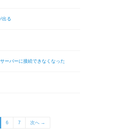
が出る
サーバーに接続できなくなった
6
7
次へ →