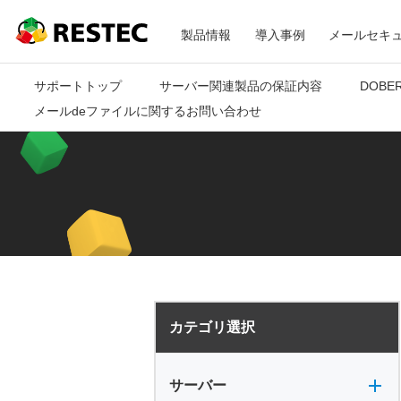
メ
RESTEC
製品情報
導入事例
メールセキ
ニ
サポートトップ
サーバー関連製品の保証内容
DOBE
メールdeファイルに関するお問い合わせ
ュ
ー
カテゴリ選択
サーバー全般
電源
バックアップ
VPN
共有フォルダ
サーバー