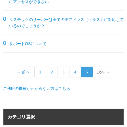
にアクセスができない
サーバー機能一覧
RESTEC遠隔サポートご利用方法・免責事項
パートナーサイト
各種オプション
よくあるお問い合わせ
リステックのサーバーは全てのIPアドレス（クラス）に対応して
いるのでしょうか？
月額サービス
サポートOSについて
販売終了製品
← 前へ
1
2
3
4
5
次へ →
ご利用の機種がわからない方はこちら
サーバー全般
電源
カテゴリ選択
バックアップ
VPN