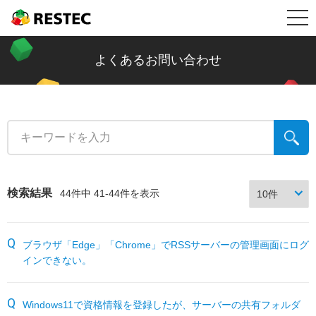
メ
RESTEC
製品情報
ニ
リステック製品の特長
導入事例
よくあるお問い合わせ
ュ
Restec Security System DX
導入事例トップ
メールセキュリティ情報コラム
ー
Restec Security System
建設業
新着記事一覧
サポート
Restec Storage RS500R
税理士事務所
ファイル転送
サポートトップ
企業情報
検索結果
44件中 41-44件を表示
Restec Storage RS520R
バイク販売業
ビジネスメールの基礎知識
サーバー関連製品の保証内容
販売店募集
ブラウザ「Edge」「Chrome」でRSSサーバーの管理画面にログ
DOBERMAN SYSTEM
介護福祉
企業の情報漏えい対策
DOBERMAN SYSTEM保証内容
インできない。
リステックサポート付きPC
リモート保守について
よくあるお問い合わせ
Windows11で資格情報を登録したが、サーバーの共有フォルダ