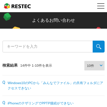
メ
RESTEC
製品情報
ニ
リステック製品の特長
導入事例
よくあるお問い合わせ
ュ
Restec Security System DX
導入事例トップ
メールセキュリティ情報コラム
ー
Restec Security System
建設業
新着記事一覧
サポート
Restec Storage RS500R
税理士事務所
ファイル転送
サポートトップ
企業情報
検索結果
14件中 1-10件を表示
Restec Storage RS520R
バイク販売業
ビジネスメールの基礎知識
サーバー関連製品の保証内容
販売店募集
Windows10のPCから「みんなでファイル」の共有フォルダにア
DOBERMAN SYSTEM
介護福祉
企業の情報漏えい対策
DOBERMAN SYSTEM保証内容
クセスできない
リステックサポート付きPC
リモート保守について
よくあるお問い合わせ
iPhoneのテザリングでPPTP接続ができない