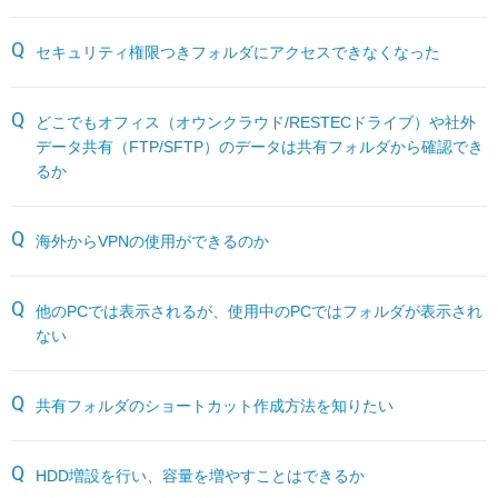
サーバー機能一覧
RESTEC遠隔サポートご利用方法・免責事項
パートナーサイト
セキュリティ権限つきフォルダにアクセスできなくなった
各種オプション
よくあるお問い合わせ
どこでもオフィス（オウンクラウド/RESTECドライブ）や社外
月額サービス
データ共有（FTP/SFTP）のデータは共有フォルダから確認でき
るか
販売終了製品
海外からVPNの使用ができるのか
他のPCでは表示されるが、使用中のPCではフォルダが表示され
ない
共有フォルダのショートカット作成方法を知りたい
HDD増設を行い、容量を増やすことはできるか