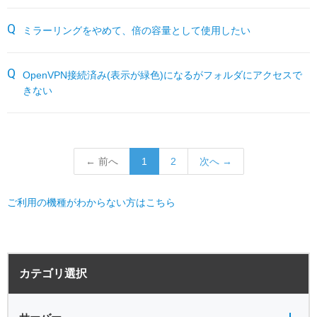
ミラーリングをやめて、倍の容量として使用したい
OpenVPN接続済み(表示が緑色)になるがフォルダにアクセスで
きない
← 前へ
1
2
次へ →
ご利用の機種がわからない方はこちら
サーバー全般
電源
カテゴリ選択
バックアップ
VPN
共有フォルダ